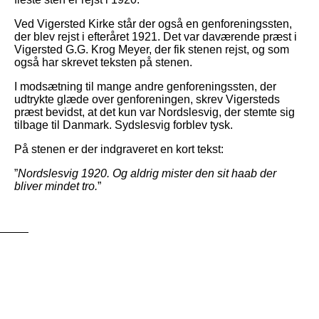
Ved Vigersted Kirke står der også en genforeningssten,
der blev rejst i efteråret 1921. Det var daværende præst i
intro
Vigersted G.G. Krog Meyer, der fik stenen rejst, og som
også har skrevet teksten på stenen.
Nyheder
I modsætning til mange andre genforeningssten, der
udtrykte glæde over genforeningen, skrev Vigersteds
Vejledning
præst bevidst, at det kun var Nordslesvig, der stemte sig
tilbage til Danmark. Sydslesvig forblev tysk.
På stenen er der indgraveret en kort tekst:
”
Nordslesvig 1920. Og aldrig mister den sit haab der
bliver mindet tro.
”