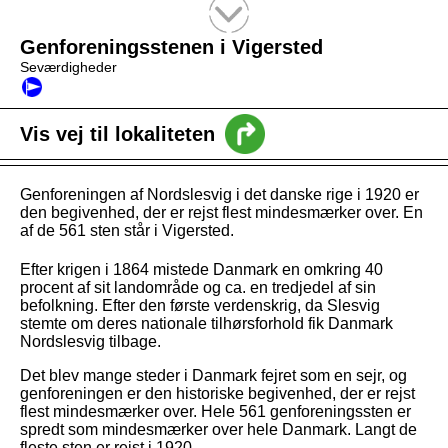
Tekstsøgning efter titel
Genforeningsstenen i Vigersted
Seværdigheder
Vis vej til lokaliteten
Genforeningen af Nordslesvig i det danske rige i 1920 er
den begivenhed, der er rejst flest mindesmærker over. En
af de 561 sten står i Vigersted.
Efter krigen i 1864 mistede Danmark en omkring 40
procent af sit landområde og ca. en tredjedel af sin
befolkning. Efter den første verdenskrig, da Slesvig
stemte om deres nationale tilhørsforhold fik Danmark
Nordslesvig tilbage.
Det blev mange steder i Danmark fejret som en sejr, og
genforeningen er den historiske begivenhed, der er rejst
flest mindesmærker over. Hele 561 genforeningssten er
spredt som mindesmærker over hele Danmark. Langt de
fleste sten er rejst i 1920.