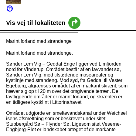
intro
Vis vej til lokaliteten
Nyheder
Marint forland med strandenge
Vejledning
Marint forland med strandenge.
Sønder Lem Vig – Geddal Enge ligger ved Limfjorden
nord for Vinderup. Området består af en lavvandet sø,
Sønder Lem Vig, med tilstødende mosearealer og
kystlinje med strandeng. Mod syd, fra Geddal til Vester
Egebjerg, afgrænses området af en markant skrænt, som
hæver sig op til 20 m over det omgivende terræn. De
lavtliggende områder er marint forland, og skrænten er
en tidligere kystklint i Littorinahavet.
Området udgjorde en smeltevandskanal under Weichsel
isens afsmeltning som er beskrevet under sitet
Stubbergård Sø – Flynder Sø. Ligesom sitet Veserne-
Engbjerg-Plet er landskabet præget af de markante
havniveauændringer, som følge af isostatisk