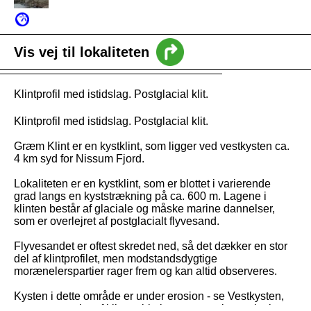
intro
Vis vej til lokaliteten
Nyheder
Klintprofil med istidslag. Postglacial klit.
Vejledning
Klintprofil med istidslag. Postglacial klit.
Græm Klint er en kystklint, som ligger ved vestkysten ca.
4 km syd for Nissum Fjord.
Lokaliteten er en kystklint, som er blottet i varierende
grad langs en kyststrækning på ca. 600 m. Lagene i
klinten består af glaciale og måske marine dannelser,
som er overlejret af postglacialt flyvesand.
Flyvesandet er oftest skredet ned, så det dækker en stor
del af klintprofilet, men modstandsdygtige
morænelerspartier rager frem og kan altid observeres.
Kysten i dette område er under erosion - se Vestkysten,
og større partier af klinten blotlægges regelmæssigt i