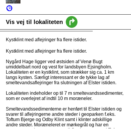
intro
Vis vej til lokaliteten
Nyheder
Kystklint med aflejringer fra flere istider.
Vejledning
Kystklint med aflejringer fra flere istider.
Nygård Hage ligger ved østsiden af Venø Bugt
umiddelbart nord og vest for landsbyen Ejsingholm.
Lokaliteten er en kystklint, som strækker sig ca. 1 km
langs kysten. Særligt interessant er de tykke lag af
smeltevandsaflejringer fra slutningen af Elster istiden.
Lokaliteten indeholder op til 7 m smeltevandssedimenter,
som er overlejret af indtil 10 m moræneler.
Smeltevandssedimenterne er henført til Elster istiden og
svarer til aflejringerne andre steder i geoparken f.eks.
Toftum Bjerge og Odby Klint samt i klinter adskillige
andre steder. Moræneleret er mørkegråt og har en
sammensætning, som svarer til Saale morænen i Toftum