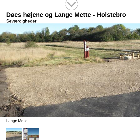
Tekstsøgning efter titel
Døes højene og Lange Mette - Holstebro
Seværdigheder
Lange Mette